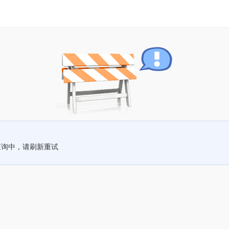
查询中，请刷新重试