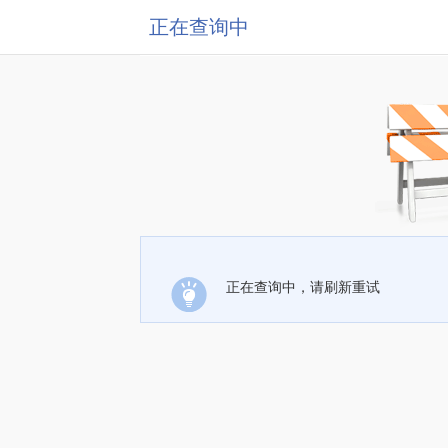
正在查询中
正在查询中，请刷新重试